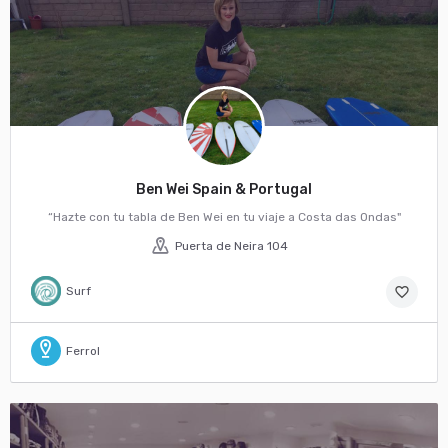
Ben Wei Spain & Portugal
“Hazte con tu tabla de Ben Wei en tu viaje a Costa das Ondas"
Puerta de Neira 104
Surf
favorite_border
Ferrol