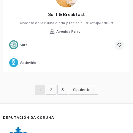
Surf & Breakfast
“Olvídate de la rutina diaria y tan solo... #GetUpAndSurf”
Avenida Ferrol
Surf
favorite_border
Valdoviño
1
2
3
Siguiente »
DEPUTACIÓN DA CORUÑA