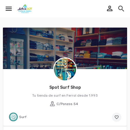
perm_identity
menu
search
Spot Surf Shop
Tu tienda de surf en Ferrol desde 1.993
C/Ponzos 54
Surf
favorite_border