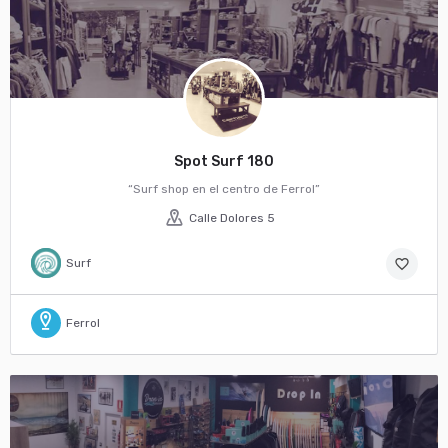
Spot Surf 180
“Surf shop en el centro de Ferrol”
Calle Dolores 5
Surf
favorite_border
Ferrol