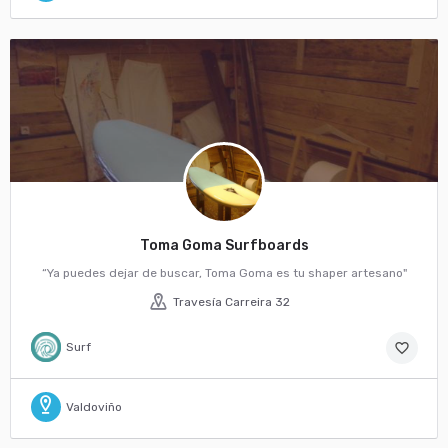
Toma Goma Surfboards
“Ya puedes dejar de buscar, Toma Goma es tu shaper artesano"
Travesía Carreira 32
Surf
favorite_border
Valdoviño