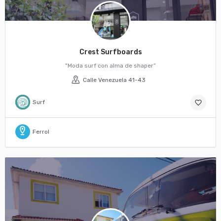
Crest Surfboards
“Moda surf con alma de shaper”
Calle Venezuela 41-43
Surf
favorite_border
Ferrol