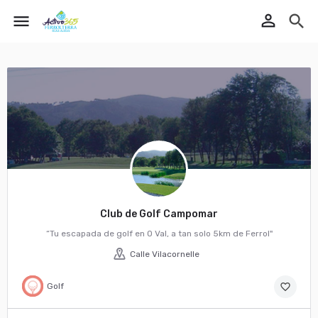
perm_identity
menu
search
Club de Golf Campomar
“Tu escapada de golf en O Val, a tan solo 5km de Ferrol"
Calle Vilacornelle
Golf
favorite_border