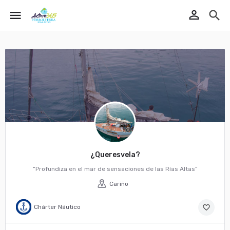
perm_identity
menu
search
¿Queresvela?
“Profundiza en el mar de sensaciones de las Rías Altas”
Cariño
Chárter Náutico
favorite_border