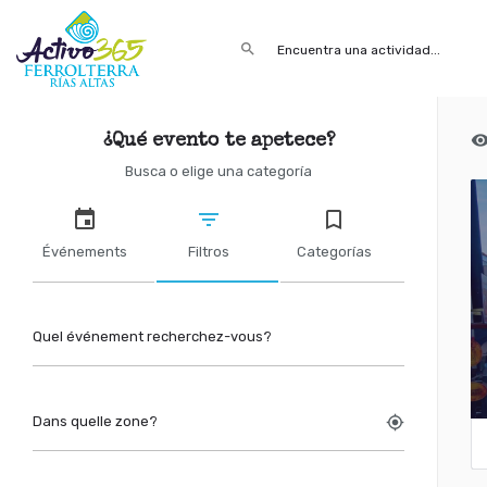
search
¿Qué evento te apetece?
Busca o elige una categoría
bookmark_border
Événements
Filtros
Categorías
Quel événement recherchez-vous?
Dans quelle zone?
my_location