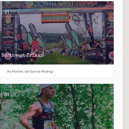
01
JUN
Northwest Triman
As Pontes de García Rodríguez
01
JUN