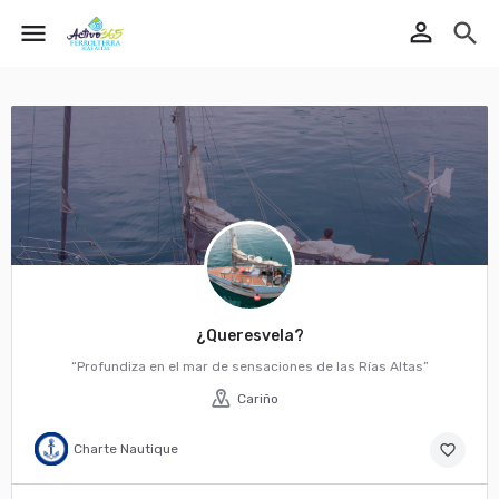
perm_identity
menu
search
¿Queresvela?
“Profundiza en el mar de sensaciones de las Rías Altas”
Cariño
Charte Nautique
favorite_border