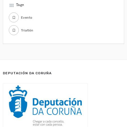
view_module
Tags
Evento
Triatlón
DEPUTACIÓN DA CORUÑA