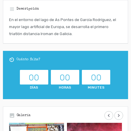
view_headline
Descripción
En el entorno del lago de As Pontes de García Rodríguez, el
mayor lago artificial de Europa, se desarrolla el primero
triatlón distancia Iroman de Galicia.
av_timer
Cuánto falta?
00
00
00
DÍAS
HORAS
MINUTES
insert_photo
keyboard_arrow_left
keyboard_arrow_right
Galería