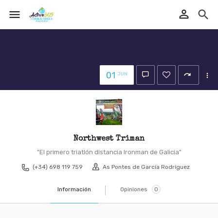
perm_identity
menu
search
01
JUN
Northwest Triman
"El primero triatlón distancia Ironman de Galicia"
(+34) 698 119 759
As Pontes de García Rodríguez
Información
Opiniones
0